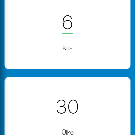
6
Kıta
30
Ülke