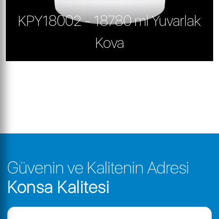
KPY18002 - 18780 ml Yuvarlak
Kova
Güvenin ve Kalitenin Adresi
Konsa Kalitesi