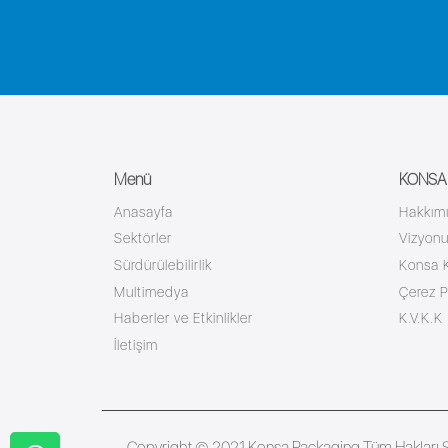
Menü
KONSA K
Anasayfa
Hakkım
Sektörler
Vizyon
Sürdürülebilirlik
Konsa K
Multimedya
Çerez Po
Haberler ve Etkinlikler
K.V.K.K
İletişim
Copyright © 2021 Konsa Packaging Tüm Hakları Sa