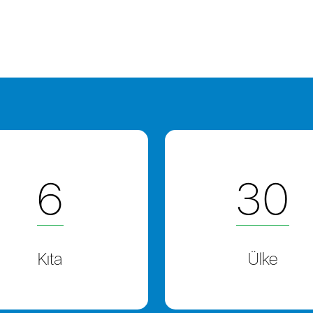
6
30
Kıta
Ülke