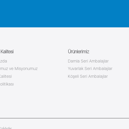
alitesi
Ürünlerimiz
ızda
Damla Seri Ambalajlar
umuz ve Misyonumuz
Yuvarlak Seri Ambalajlar
alitesi
Köşeli Seri Ambalajlar
litikası
klıdır.