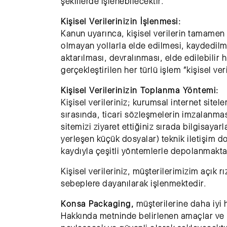
şekillerde işlenebilecektir.
Kişisel Verilerinizin İşlenmesi:
Kanun uyarınca, kişisel verilerin tamamen
olmayan yollarla elde edilmesi, kaydedil
aktarılması, devralınması, elde edilebilir 
gerçekleştirilen her türlü işlem “kişisel ve
Kişisel Verilerinizin Toplanma Yöntemi:
Kişisel verileriniz; kurumsal internet site
sırasında, ticari sözleşmelerin imzalanması 
sitemizi ziyaret ettiğiniz sırada bilgisaya
yerleşen küçük dosyalar) teknik iletişim dos
kaydıyla çeşitli yöntemlerle depolanmakta
Kişisel verileriniz, müşterilerimizim açık 
sebeplere dayanılarak işlenmektedir.
Konsa Packaging,
müşterilerine daha iyi 
Hakkında metninde belirlenen amaçlar ve k