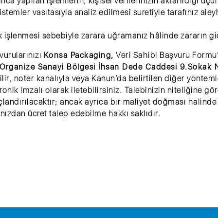
ınca yapılan işlemlerin, kişisel verilerinizin aktarıldığı üçü
stemler vasıtasıyla analiz edilmesi suretiyle tarafınız ale
rak işlenmesi sebebiyle zarara uğramanız hâlinde zararın g
vurularınızı
Konsa Packaging,
Veri Sahibi Başvuru Formu’
.Organize Sanayi Bölgesi İhsan Dede Caddesi 9.Sokak
bilir, noter kanalıyla veya Kanun’da belirtilen diğer yönteml
onik imzalı olarak iletebilirsiniz. Talebinizin niteliğine g
landırılacaktır; ancak ayrıca bir maliyet doğması halinde 
ınızdan ücret talep edebilme hakkı saklıdır.