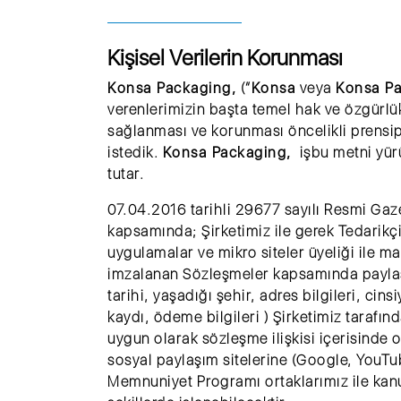
Kişisel Verilerin Korunması
Konsa Packaging,
(“
Konsa
veya
Konsa P
verenlerimizin başta temel hak ve özgürlükl
sağlanması ve korunması öncelikli prensipl
istedik.
Konsa Packaging,
işbu metni yürü
tutar.
07.04.2016 tarihli 29677 sayılı Resmi Gaze
kapsamında; Şirketimiz ile gerek Tedarikçi
uygulamalar ve mikro siteler üyeliği ile m
imzalanan Sözleşmeler kapsamında paylaşmı
tarihi, yaşadığı şehir, adres bilgileri, cin
kaydı, ödeme bilgileri ) Şirketimiz tarafı
uygun olarak sözleşme ilişkisi içerisinde 
sosyal paylaşım sitelerine (Google, YouTub
Memnuniyet Programı ortaklarımız ile kanun