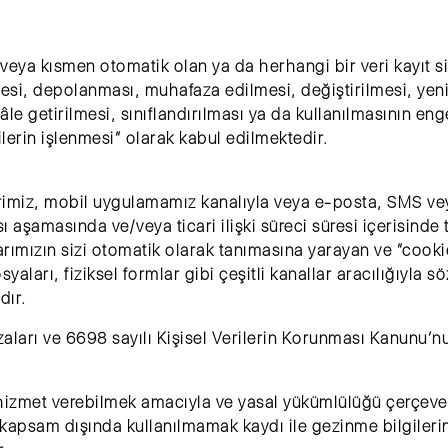
 veya kısmen otomatik olan ya da herhangi bir veri kayıt 
mesi, depolanması, muhafaza edilmesi, değiştirilmesi, ye
hâle getirilmesi, sınıflandırılması ya da kullanılmasının en
rilerin işlenmesi” olarak kabul edilmektedir.
lerimiz, mobil uygulamamız kanalıyla veya e-posta, SMS veya
aşamasında ve/veya ticari ilişki süreci süresi içerisinde tar
rlarımızın sizi otomatik olarak tanımasına yarayan ve “cook
yaları, fiziksel formlar gibi çeşitli kanallar aracılığıyla 
dır.
rızaları ve 6698 sayılı Kişisel Verilerin Korunması Kanunu’
hizmet verebilmek amacıyla ve yasal yükümlülüğü çerçeves
apsam dışında kullanılmamak kaydı ile gezinme bilgilerini