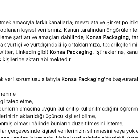
yürütmek amacıyla farklı kanallarla; mevzuata ve Şirket pol
oplanan kişisel verileriniz, Kanun tarafından öngörülen te
işleme şartları ve amaçları dahilinde,
Konsa Packaging,
ta
 yurtiçi ve yurtdışındaki iş ortaklarımıza, tedarikçilerimi
itter, Linkedin gibi)
Konsa Packaging,
iştiraklerine, kan
k kişilerine aktarılabilmektedir.
rak veri sorumlusu sıfatıyla
Konsa Packaging'
ne başvurarak
öğrenme,
lgi talep etme,
e bunların amacına uygun kullanılıp kullanılmadığını öğrenm
lerinizin aktarıldığı üçüncü kişileri bilme,
şlenmiş olması hâlinde bunların düzeltilmesini isteme,
r çerçevesinde kişisel verilerinizin silinmesini veya yok 