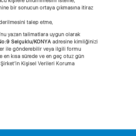
ncü kişilere bildirilmesini isteme,
yhine bir sonucun ortaya çıkmasına itiraz
iderilmesini talep etme,
nu yazan talimatlara uygun olarak
 No:9 Selçuklu/KONYA
adresine kimliğinizi
er ile gönderebilir veya ilgili formu
öre en kısa sürede ve en geç otuz gün
Şirket’in Kişisel Verileri Koruma