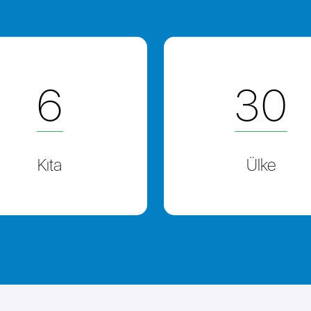
6
30
Kıta
Ülke