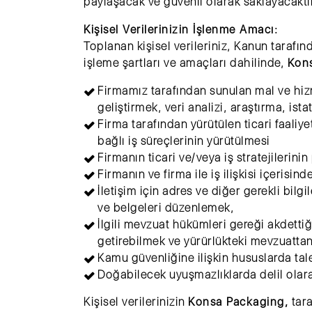
paylaşacak ve güvenli olarak saklayacaktı
Kişisel Verilerinizin İşlenme Amacı:
Toplanan kişisel verileriniz, Kanun tarafı
işleme şartları ve amaçları dahilinde,
Kon
Firmamız tarafından sunulan mal ve hizme
geliştirmek, veri analizi, araştırma, is
Firma tarafından yürütülen ticari faaliye
bağlı iş süreçlerinin yürütülmesi
Firmanın ticari ve/veya iş stratejilerini
Firmanın ve firma ile iş ilişkisi içerisind
İletişim için adres ve diğer gerekli bil
ve belgeleri düzenlemek,
İlgili mevzuat hükümleri gereği akdetti
getirebilmek ve yürürlükteki mevzuatta
Kamu güvenliğine ilişkin hususlarda tal
Doğabilecek uyuşmazlıklarda delil olar
Kişisel verilerinizin
Konsa Packaging,
tara