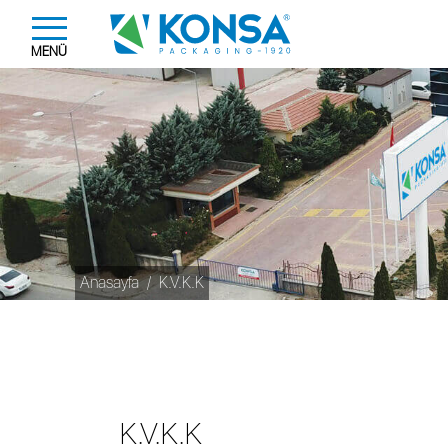
MENÜ
Anasayfa
K.V.K.K
K.V.K.K