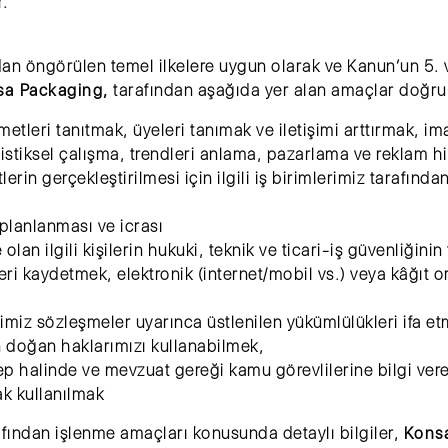
r.
ndan öngörülen temel ilkelere uygun olarak ve Kanun’un 5. v
sa Packaging,
tarafından aşağıda yer alan amaçlar doğrul
tleri tanıtmak, üyeleri tanımak ve iletişimi arttırmak, imaj
tatistiksel çalışma, trendleri anlama, pazarlama ve reklam 
tlerin gerçekleştirilmesi için ilgili iş birimlerimiz tarafın
n planlanması ve icrası
e olan ilgili kişilerin hukuki, teknik ve ticari-iş güvenliğinin
gileri kaydetmek, elektronik (internet/mobil vs.) veya kâğı
ğimiz sözleşmeler uyarınca üstlenilen yükümlülükleri ifa et
n doğan haklarımızı kullanabilmek,
ep halinde ve mevzuat gereği kamu görevlilerine bilgi ver
ak kullanılmak
fından işlenme amaçları konusunda detaylı bilgiler,
Kons