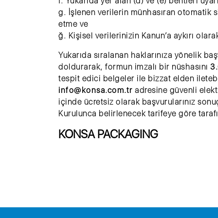
f. Yukarıda yer alan (d) ve (e) bentleri uyar
g. İşlenen verilerin münhasıran otomatik si
etme ve
ğ. Kişisel verilerinizin Kanun’a aykırı ola
Yukarıda sıralanan haklarınıza yönelik baş
doldurarak, formun imzalı bir nüshasını
3
tespit edici belgeler ile bizzat elden ilete
info@konsa.com.tr
adresine güvenli elektr
içinde ücretsiz olarak başvurularınız sonuç
Kurulunca belirlenecek tarifeye göre taraf
KONSA PACKAGING