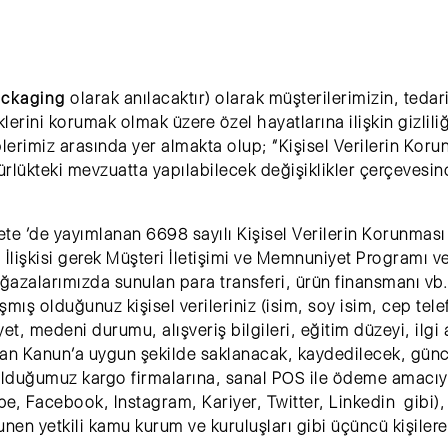
ackaging
olarak anılacaktır) olarak müşterilerimizin, tedari
erini korumak olmak üzere özel hayatlarına ilişkin gizlili
erimiz arasında yer almakta olup; “Kişisel Verilerin Koru
rlükteki mevzuatta yapılabilecek değişiklikler çerçevesi
te ’de yayımlanan 6698 sayılı Kişisel Verilerin Korunması
 İlişkisi gerek Müşteri İletişimi ve Memnuniyet Programı 
ağazalarımızda sunulan para transferi, ürün finansmanı vb. 
ş olduğunuz kişisel verileriniz (isim, soy isim, cep tel
siyet, medeni durumu, alışveriş bilgileri, eğitim düzeyi, ilg
ndan Kanun’a uygun şekilde saklanacak, kaydedilecek, günc
olduğumuz kargo firmalarına, sanal POS ile ödeme amacıyla i
e, Facebook, Instagram, Kariyer, Twitter, Linkedin gibi), t
en yetkili kamu kurum ve kuruluşları gibi üçüncü kişilere