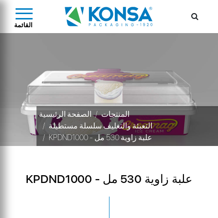
القائمة
المنتجات
الصفحة الرئيسية
التعبئة والتغليف سلسلة مستطيلة
KPDND1000 - علبة زاوية 530 مل
KPDND1000 - علبة زاوية 530 مل