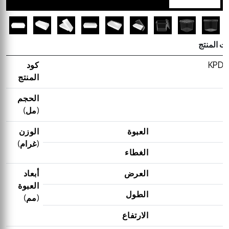
ت المنتج
KPDN
كود
المنتج
الحجم
(مل)
العبوة
الوزن
(غرام)
الغطاء
العرض
أبعاد
العبوة
الطول
(مم)
الارتفاع